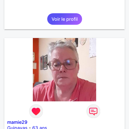
Voir le profil
mamie29
Guipavas
-
63 ans