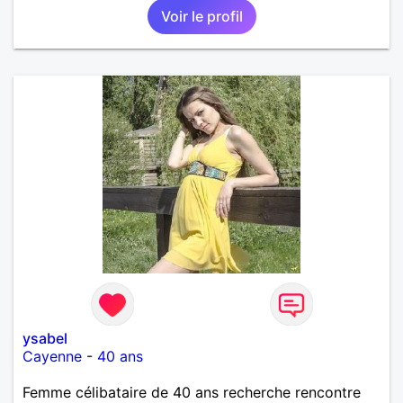
Voir le profil
tranquille à la maison. Balades, bricolage... j'ai un
chien. Je suis AES de métier et j'exerce à mon
compte. PAT votre num merci.
ysabel
Cayenne
-
40 ans
Femme célibataire de 40 ans recherche rencontre