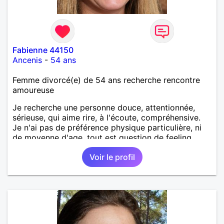
Fabienne 44150
Ancenis
-
54 ans
Femme divorcé(e) de 54 ans recherche rencontre
amoureuse
Je recherche une personne douce, attentionnée,
sérieuse, qui aime rire, à l'écoute, compréhensive.
Je n'ai pas de préférence physique particulière, ni
de moyenne d'age, tout est question de feeling.
Voir le profil