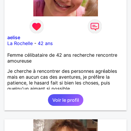
aelise
La Rochelle
-
42 ans
Femme célibataire de 42 ans recherche rencontre
amoureuse
Je cherche à rencontrer des personnes agréables
mais en aucun cas des aventures, je préfère la
patience, le hasard fait si bien les choses, puis
quelqu'un aimant si possible.
Voir le profil