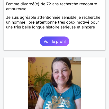
Femme divorcé(e) de 72 ans recherche rencontre
amoureuse
Je suis agréable attentionnée sensible je recherche
un homme libre attentionné tres doux motivé pour
une très belle longue histoire sérieuse et sincère
Voir le profil