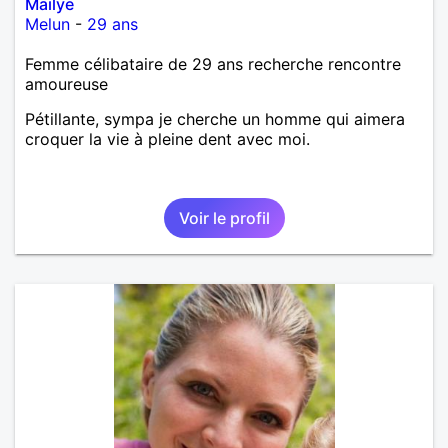
Mailye
Melun
-
29 ans
Femme célibataire de 29 ans recherche rencontre
amoureuse
Pétillante, sympa je cherche un homme qui aimera
croquer la vie à pleine dent avec moi.
Voir le profil