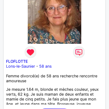
FLOFLOTTE
Lons-le-Saunier
-
58 ans
Femme divorcé(e) de 58 ans recherche rencontre
amoureuse
Je mesure 1.64 m, blonde et mèches couleur, yeux
verts, 62 kg. Je suis maman de deux enfants et
mamie de cinq petits. Je fais plus jeune que mon
âge, et jeune dans ma tête. Bosseuse, joyeuse,
sensible, bienveillante, aimant aller danser ou rester