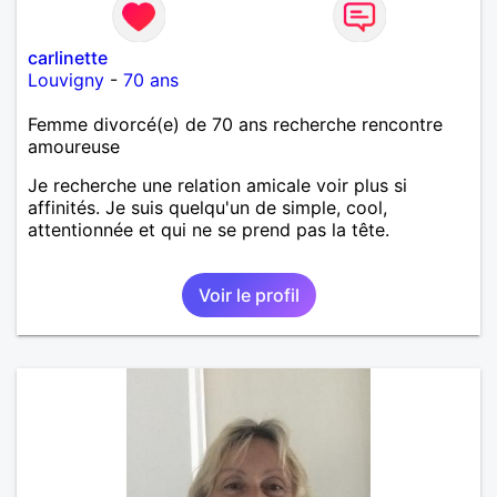
carlinette
Louvigny
-
70 ans
Femme divorcé(e) de 70 ans recherche rencontre
amoureuse
Je recherche une relation amicale voir plus si
affinités. Je suis quelqu'un de simple, cool,
attentionnée et qui ne se prend pas la tête.
Voir le profil