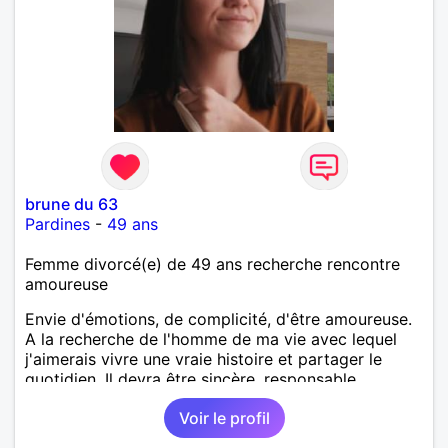
brune du 63
Pardines
-
49 ans
Femme divorcé(e) de 49 ans recherche rencontre
amoureuse
Envie d'émotions, de complicité, d'être amoureuse.
A la recherche de l'homme de ma vie avec lequel
j'aimerais vivre une vraie histoire et partager le
quotidien. Il devra être sincère, responsable,
ambitieux, entreprenant, fort de caractère et avec le
Voir le profil
sens de l'humour. Il saura me chouchouter et me
mettre en valeur, me donner son amour et attention.