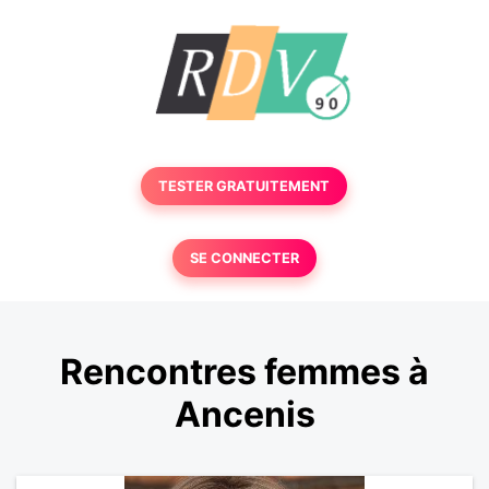
TESTER GRATUITEMENT
SE CONNECTER
Rencontres femmes à
Ancenis