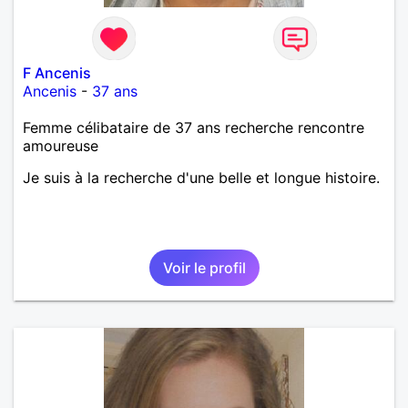
F Ancenis
Ancenis
-
37 ans
Femme célibataire de 37 ans recherche rencontre
amoureuse
Je suis à la recherche d'une belle et longue histoire.
Voir le profil