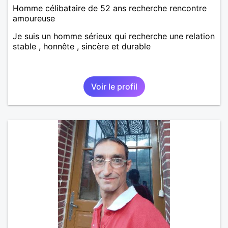
Homme célibataire de 52 ans recherche rencontre
amoureuse
Je suis un homme sérieux qui recherche une relation
stable , honnête , sincère et durable
Voir le profil