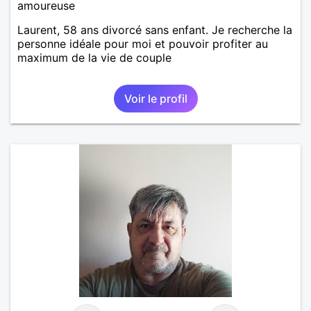
amoureuse
Laurent, 58 ans divorcé sans enfant. Je recherche la
personne idéale pour moi et pouvoir profiter au
maximum de la vie de couple
Voir le profil