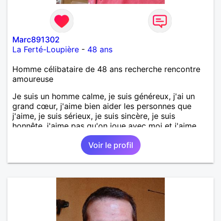
Marc891302
La Ferté-Loupière
-
48 ans
Homme célibataire de 48 ans recherche rencontre
amoureuse
Je suis un homme calme, je suis généreux, j'ai un
grand cœur, j'aime bien aider les personnes que
j'aime, je suis sérieux, je suis sincère, je suis
honnête, j'aime pas qu'on joue avec moi et j'aime
pas les mensonges. Je cherche une relation
Voir le profil
amoureuse et sérieuse.