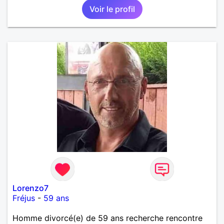
Voir le profil
dont je m’occupe en garde alternée. J’aime à peu
près tous les styles de musique. (Oui je suis pas
trop fan de Jul). Je fais du sport pour garder la
forme et plutôt agréable à regarder. (Enfin je le
pense en tout cas 😂)
Lorenzo7
Fréjus
-
59 ans
Homme divorcé(e) de 59 ans recherche rencontre