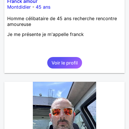
Franck amour
Montdidier
-
45 ans
Homme célibataire de 45 ans recherche rencontre
amoureuse
Je me présente je m'appelle franck
Voir le profil