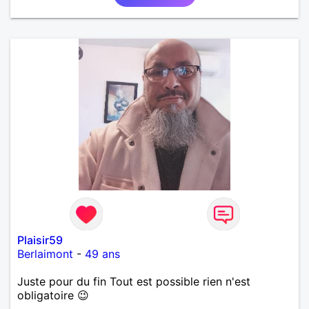
Plaisir59
Berlaimont
-
49 ans
Juste pour du fin Tout est possible rien n'est
obligatoire 😉