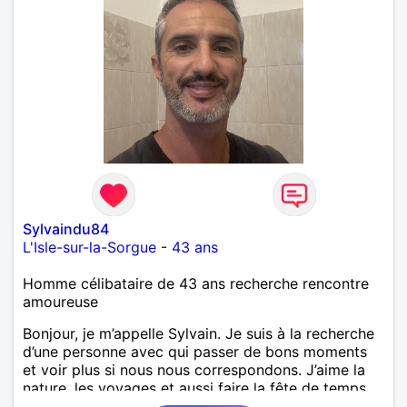
Sylvaindu84
L'Isle-sur-la-Sorgue
-
43 ans
Homme célibataire de 43 ans recherche rencontre
amoureuse
Bonjour, je m’appelle Sylvain. Je suis à la recherche
d’une personne avec qui passer de bons moments
et voir plus si nous nous correspondons. J’aime la
nature, les voyages et aussi faire la fête de temps
en temps ;-)Je suis papa d’un petit garçon de 7 ans