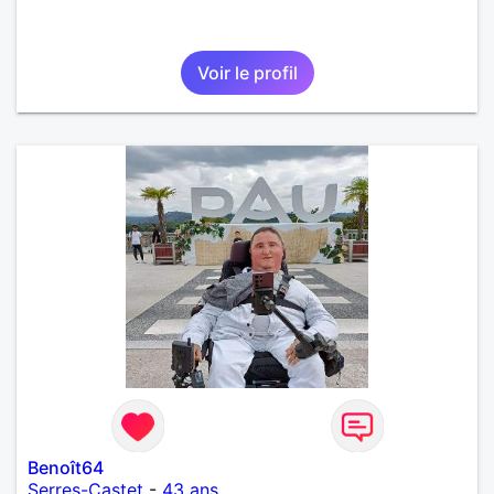
Voir le profil
Benoît64
Serres-Castet
-
43 ans