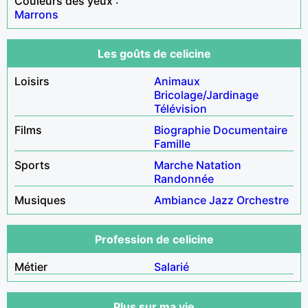
Couleurs des yeux :
Marrons
Les goûts de celicine
Loisirs
Animaux
Bricolage/Jardinage
Télévision
Films
Biographie
Documentaire
Famille
Sports
Marche
Natation
Randonnée
Musiques
Ambiance
Jazz
Orchestre
Profession de celicine
Métier
Salarié
Plus sur ma vie