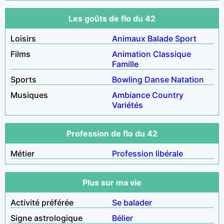
Les goûts de flo du 42
Loisirs
Animaux
Balade
Sport
Films
Animation
Classique
Famille
Sports
Bowling
Danse
Natation
Musiques
Ambiance
Country
Variétés
Profession de flo du 42
Métier
Profession libérale
Plus sur ma vie
Activité préférée
Se balader
Signe astrologique
Bélier